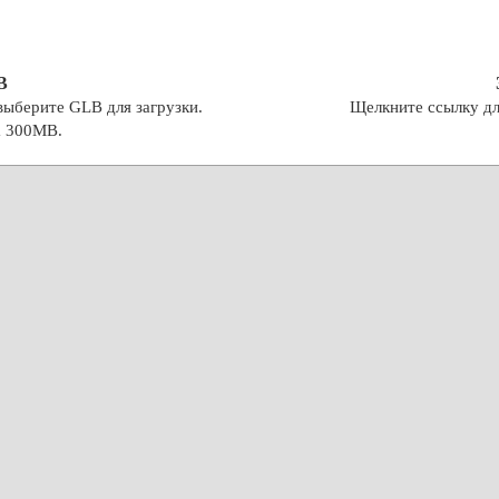
B
выберите GLB для загрузки.
Щелкните ссылку дл
а 300MB.