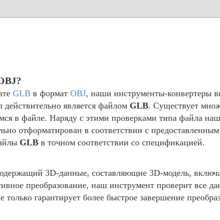
 OBJ?
ате
GLB
в формат
OBJ
, наши инструменты-конвертеры в
л действительно является файлом
GLB
. Существует мно
имся в файле. Наряду с этими проверками типа файла н
ильно отформатирован в соответствии с предоставленны
файлы
GLB
в точном соответствии со спецификацией.
одержащий 3D-данные, составляющие 3D-модель, включа
тивное преобразование, наш инструмент проверит все д
только гарантирует более быстрое завершение преобраз