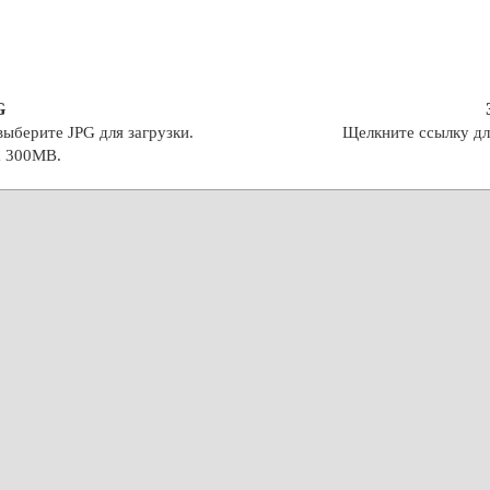
G
ыберите JPG для загрузки.
Щелкните ссылку дл
а 300MB.