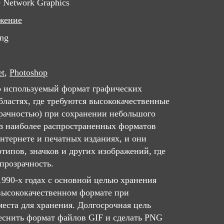
e Network Graphics
жение
png
et
,
Photoshop
 используемый формат графических
бластях, где требуются высококачественные
зрачностью) при сохранении небольшого
из наиболее распространенных форматов
нтернете и печатных изданиях, и они
типов, значков и других изображений, где
прозрачность.
1990-х годах с основной целью хранения
высококачественном формате при
еста для хранения. Долгосрочная цель
теснить формат файлов GIF и сделать PNG