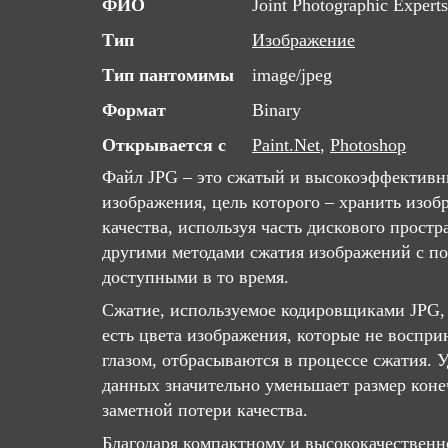
ФИО
Joint Photographic Expert
Тип
Изображение
Тип пантомимы
image/jpeg
Формат
Binary
Открывается с
Paint.Net
,
Photoshop
Файл JPG – это сжатый и высокоэффектив
изображения, цель которого – хранить изо
качества, используя часть дискового простр
другими методами сжатия изображений с пот
доступными в то время.
Сжатие, используемое кодировщиками JPG, 
есть цвета изображения, которые не воспр
глазом, отбрасываются в процессе сжатия. 
данных значительно уменьшает размер коне
заметной потери качества.
Благодаря компактному и высококачествен