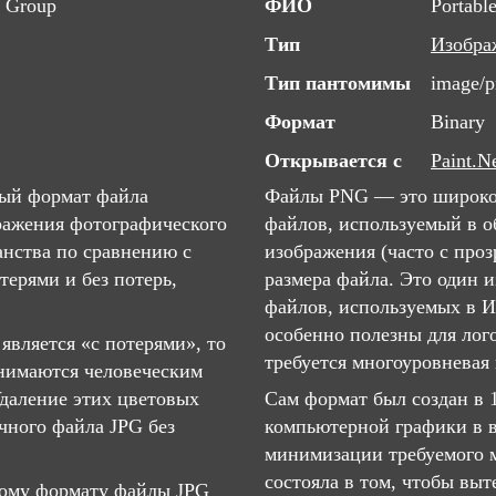
s Group
ФИО
Portabl
Тип
Изобра
Тип пантомимы
image/
Формат
Binary
Открывается с
Paint.N
ный формат файла
Файлы PNG — это широко
бражения фотографического
файлов, используемый в о
анства по сравнению с
изображения (часто с про
ерями и без потерь,
размера файла. Это один 
файлов, используемых в И
особенно полезны для лого
является «с потерями», то
требуется многоуровневая 
инимаются человеческим
Удаление этих цветовых
Сам формат был создан в 
чного файла JPG без
компьютерной графики в 
минимизации требуемого м
состояла в том, чтобы вы
ному формату файлы JPG