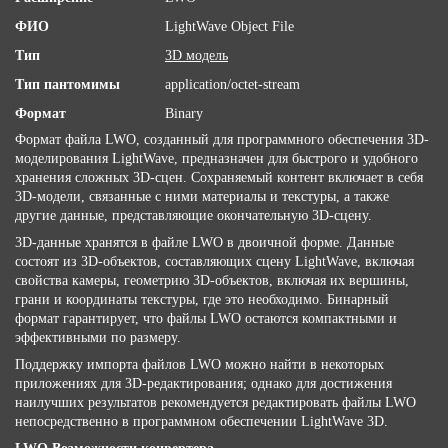
ФИО
LightWave Object File
Тип
3D модель
Тип пантомимы
application/octet-stream
Формат
Binary
Формат файла LWO, созданный для программного обеспечения 3D-
моделирования LightWave, предназначен для быстрого и удобного
хранения сложных 3D-сцен. Сохраняемый контент включает в себя
3D-модели, связанные с ними материалы и текстуры, а также
другие данные, представляющие окончательную 3D-сцену.
3D-данные хранятся в файле LWO в двоичной форме. Данные
состоят из 3D-объектов, составляющих сцену LightWave, включая
свойства камеры, геометрию 3D-объектов, включая их вершины,
грани и координаты текстуры, где это необходимо. Бинарный
формат гарантирует, что файлы LWO остаются компактными и
эффективными по размеру.
Поддержку импорта файлов LWO можно найти в некоторых
приложениях для 3D-редактирования; однако для достижения
наилучших результатов рекомендуется редактировать файлы LWO
непосредственно в программном обеспечении LightWave 3D.