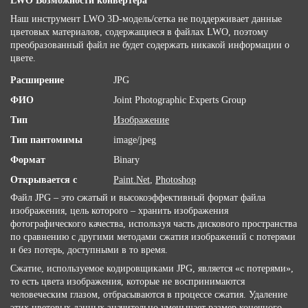
LWO Возможности конвертера
Наш инструмент LWO 3D-модель/сетка не поддерживает данные
цветовых материалов, содержащиеся в файлах LWO, поэтому
преобразованный файл не будет содержать никакой информации о
цвете.
Расширение
JPG
ФИО
Joint Photographic Experts Group
Тип
Изображение
Тип пантомимы
image/jpeg
Формат
Binary
Открывается с
Paint.Net
,
Photoshop
Файл JPG – это сжатый и высокоэффективный формат файла
изображения, цель которого – хранить изображения
фотографического качества, используя часть дискового пространства
по сравнению с другими методами сжатия изображений с потерями
и без потерь, доступными в то время.
Сжатие, используемое кодировщиками JPG, является «с потерями»,
то есть цвета изображения, которые не воспринимаются
человеческим глазом, отбрасываются в процессе сжатия. Удаление
этих цветовых данных значительно уменьшает размер конечного