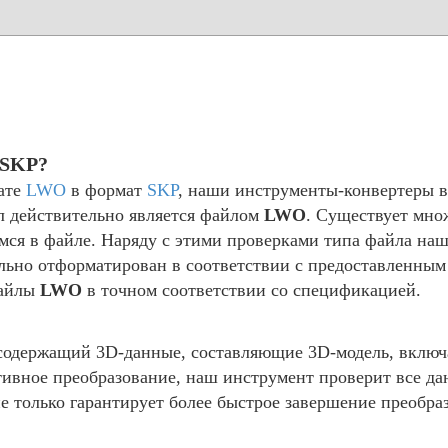
 SKP?
ате
LWO
в формат
SKP
, наши инструменты-конвертеры в
л действительно является файлом
LWO
. Существует мно
имся в файле. Наряду с этими проверками типа файла н
ильно отформатирован в соответствии с предоставленны
файлы
LWO
в точном соответствии со спецификацией.
одержащий 3D-данные, составляющие 3D-модель, включа
тивное преобразование, наш инструмент проверит все д
только гарантирует более быстрое завершение преобраз