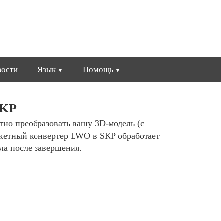
вости
Язык
Помощь
SKP
атно преобразовать вашу 3D-модель (с
акетный конвертер LWO в SKP обработает
ла после завершения.