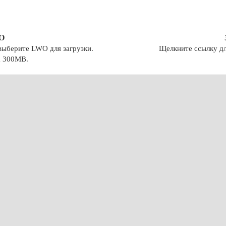
O
выберите LWO для загрузки.
Щелкните ссылку дл
а 300MB.