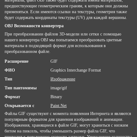
материалы, файл OBJ также будет содержать имена материалов,
предшествующие геометрическим граням, к которым они должны
применяться. Если имеются ссылки на текстуры, геометрия также
будет содержать координаты текстуры (UV) для каждой вершины.
OBJ Возможности конвертера
При преобразовании файлов 3D-модели или сетки с помощью
нашего конвертера OBJ мы попытаемся преобразовать цветные
материалы в подходящий формат для использования в
преобразованном файле.
Расширение
GIF
ФИО
Graphics Interchange Format
Тип
Изображение
Тип пантомимы
image/gif
Формат
Binary
Открывается с
Paint.Net
Файлы GIF существуют с момента появления Интернета и являются
популярным форматом для хранения изображений и анимации.
Изображения, хранящиеся в файле GIF, могут храниться с низким
битом на пиксель, чтобы уменьшить размер файла GIF, что
приводит к повышению скорости загрузки. Уменьшение количества