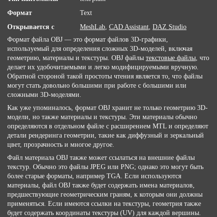
Формат
Text
Открывается с
MeshLab
,
CAD Assistant
,
DAZ Studio
Формат файла OBJ — это формат файлов 3D-графики,
используемый для определения сложных 3D-моделей, включая
геометрию, материалы и текстуры. OBJ файлы
текстовые файлы
, что
делает их удобочитаемыми и легко модифицируемыми вручную.
Обратной стороной такой простоты чтения является то, что файлы
могут стать довольно большими при работе с большими или
сложными 3D-моделями.
Как уже упоминалось, формат OBJ хранит не только геометрию 3D-
модели, но также материалы и текстуры. Эти материалы обычно
определяются в отдельном файле с расширением MTL и определяют
детали рендеринга геометрии, такие как диффузный и зеркальный
цвет, прозрачность и многое другое.
Файл материала OBJ также может ссылаться на внешние файлы
текстур. Обычно это файлы JPEG или PNG; однако это могут быть
более старые форматы, например TGA. Если используются
материалы, файл OBJ также будет содержать имена материалов,
предшествующие геометрическим граням, к которым они должны
применяться. Если имеются ссылки на текстуры, геометрия также
будет содержать координаты текстуры (UV) для каждой вершины.