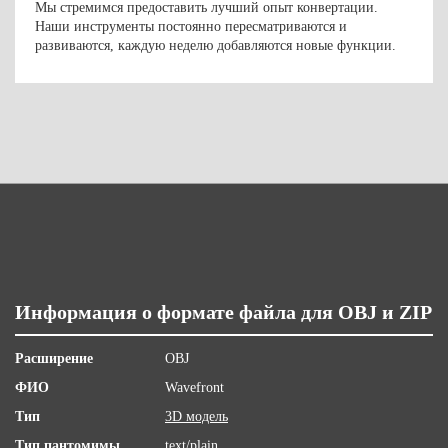
Мы стремимся предоставить лучший опыт конвертации.
Наши инструменты постоянно пересматриваются и
развиваются, каждую неделю добавляются новые функции.
Информация о формате файла для OBJ и ZIP
Расширение
OBJ
ФИО
Wavefront
Тип
3D модель
Тип пантомимы
text/plain