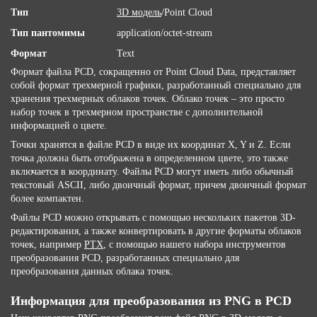
Тип
3D модель
/Point Cloud
Тип пантомимы
application/octet-stream
Формат
Text
Формат файла PCD, сокращенно от Point Cloud Data, представляет
собой формат трехмерной графики, разработанный специально для
хранения трехмерных облаков точек. Облако точек – это просто
набор точек в трехмерном пространстве с дополнительной
информацией о цвете.
Точки хранятся в файле PCD в виде их координат X, Y и Z. Если
точка должна быть отображена в определенном цвете, это также
включается в координату. Файлы PCD могут иметь либо обычный
текстовый ASCII, либо двоичный формат, причем двоичный формат
более компактен.
Файлы PCD можно открывать с помощью нескольких пакетов 3D-
редактирования, а также конвертировать в другие форматы облаков
точек, например
PTX
, с помощью нашего набора инструментов
преобразования PCD, разработанных специально для
преобразования данных облака точек.
Информация для преобразования из PNG в PCD