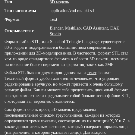
Тип
3D модель
Тип пантомимы
application/vnd.ms-pki.stl
Формат
Text
Blender
,
MeshLab
,
CAD Assistant
,
DAZ
Открывается с
Studio
Формат файла STL, или Standard Triangle Language, существует с
80-х годов и поддерживается большинством современных
приложений для 3D-моделирования. В частности, формат STL стал
чем-то вроде стандартного формата в области 3D-печати, несмотря
на появление более современных форматов, таких как 3MF.
Файлы STL бывают двух видов: двоичные и
текст
формат.
Текстовый формат удобен для чтения человеком, что упрощает
редактирование вручную, но может привести к очень большому
размеру файла. Как вы можете себе представить, двоичный формат
гораздо компактнее и представляет собой большинство файлов STL,
с которыми вы, вероятно, столкнетесь.
Сам формат очень прост; 3D-модель представлена ​​
последовательным списком треугольников, каждый из которых
определяется тремя точками, состоящими из их позиций X, Y и Z, а
также дополнительным вектором, который содержит нормаль лица
(направление, в котором указывает лицо). Для каждого