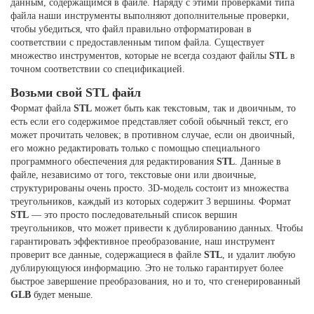
данным, содержащимся в файле. Наряду с этими проверками типа
файла наши инструменты выполняют дополнительные проверки,
чтобы убедиться, что файл правильно отформатирован в
соответствии с предоставленным типом файла. Существует
множество инструментов, которые не всегда создают файлы
STL
в
точном соответствии со спецификацией.
Возьми свой STL файл
Формат файла
STL
может быть как текстовым, так и двоичным, то
есть если его содержимое представляет собой обычный текст, его
может прочитать человек; в противном случае, если он двоичный,
его можно редактировать только с помощью специального
программного обеспечения для редактирования
STL
. Данные в
файле, независимо от того, текстовые они или двоичные,
структурированы очень просто. 3D-модель состоит из множества
треугольников, каждый из которых содержит 3 вершины. Формат
STL
— это просто последовательный список вершин
треугольников, что может привести к дублированию данных. Чтобы
гарантировать эффективное преобразование, наш инструмент
проверит все данные, содержащиеся в файле
STL
, и удалит любую
дублирующуюся информацию. Это не только гарантирует более
быстрое завершение преобразования, но и то, что сгенерированный
GLB
будет меньше.