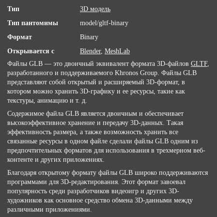
Тип
3D модель
Тип пантомимы
model/gltf-binary
Формат
Binary
Открывается с
Blender
,
MeshLab
Файлы GLB — это двоичный эквивалент формата 3D-файлов
GLTF
,
разработанного и поддерживаемого Khronos Group. Файлы GLB
представляют собой открытый и расширяемый 3D-формат, в
котором можно хранить 3D-графику и ее ресурсы, такие как
текстуры, анимацию и т. д.
Содержимое файла GLB является двоичным и обеспечивает
высокоэффективное хранение и передачу 3D-данных. Такая
эффективность размера, а также возможность хранить все
связанные ресурсы в одном файле сделали файлы GLB одним из
предпочтительных форматов для использования в трехмерном веб-
контенте и других приложениях.
Благодаря открытому формату файлы GLB широко поддерживаются
программами для 3D-редактирования. Этот формат завоевал
популярность среди разработчиков видеоигр и других 3D-
художников как основное средство обмена 3D-данными между
различными приложениями.