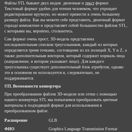
Файлы STL бывают двух видов: двоичные и
текст
формат.
Текстовый формат удобен для чтения человеком, что упрощает
редактирование вручную, но может привести к очень большому
размеру файла. Как вы можете себе представить, двоичный формат
гораздо компактнее и представляет собой большинство файлов STL,
с которыми вы, вероятно, столкнетесь.
Сам формат очень прост; 3D-модель представлена ​​
последовательным списком треугольников, каждый из которых
определяется тремя точками, состоящими из их позиций X, Y и Z, а
также дополнительным вектором, который содержит нормаль лица
(направление, в котором указывает лицо). Для каждого
треугольника существует дополнительный блок атрибутов; однако
это в основном не используется и, следовательно, не
поддерживается.
STL Возможности конвертера
При преобразовании файлов 3D-модели или сетки с помощью
нашего конвертера STL мы попытаемся преобразовать цветные
материалы в подходящий формат для использования в
преобразованном файле.
Расширение
GLB
ФИО
Graphics Language Transmission Format