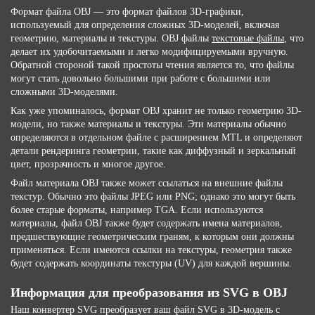
Формат файла OBJ — это формат файлов 3D-графики,
используемый для определения сложных 3D-моделей, включая
геометрию, материалы и текстуры. OBJ файлы
текстовые файлы
, что
делает их удобочитаемыми и легко модифицируемыми вручную.
Обратной стороной такой простоты чтения является то, что файлы
могут стать довольно большими при работе с большими или
сложными 3D-моделями.
Как уже упоминалось, формат OBJ хранит не только геометрию 3D-
модели, но также материалы и текстуры. Эти материалы обычно
определяются в отдельном файле с расширением MTL и определяют
детали рендеринга геометрии, такие как диффузный и зеркальный
цвет, прозрачность и многое другое.
Файл материала OBJ также может ссылаться на внешние файлы
текстур. Обычно это файлы JPEG или PNG; однако это могут быть
более старые форматы, например TGA. Если используются
материалы, файл OBJ также будет содержать имена материалов,
предшествующие геометрическим граням, к которым они должны
применяться. Если имеются ссылки на текстуры, геометрия также
будет содержать координаты текстуры (UV) для каждой вершины.
Информация для преобразования из SVG в OBJ
Наш конвертер SVG преобразует ваш файл SVG в 3D-модель с