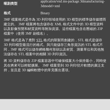
application/vnd.ms-package.3dmanufacturing-
哑剧类型
3dmodel+xml
格式
Binary
3MF 檔案格式是作為 3D 列印領域使用的 3D 模型的標準儲存媒體而
建立的。 3MF 檔案將包含儲存在 XML 格式文件中的 3D 模型資料
以及影像預覽和材質資料等附加資源。這些檔案包含在壓縮的 ZIP
檔案中（使用 3MF 副檔名）。
3MF 格式是為了應對
STL
格式的限製而創建的，STL 格式是儲存
3D 列印模型最流行的格式。與只能儲存三角形資訊的 STL 格式不
同，3MF 格式可以儲存網格幾何形狀以及材質、測量單位和其他無
法儲存在 STL 檔案中的相關 3D 列印資訊。
將 3D 資料儲存在 ZIP 檔案容器中可確保檔案大小保持最小，同時使
其在將來可以輕鬆擴展。 3MF 檔案受到 3D 列印切片軟體的廣泛支
持，並且是 3D 編輯軟體中的常見匯出選項。