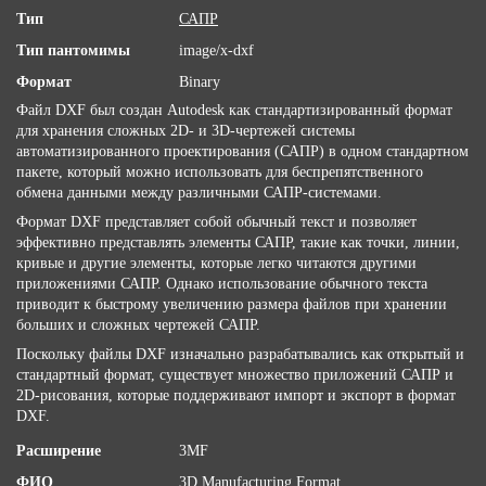
Тип
САПР
Тип пантомимы
image/x-dxf
Формат
Binary
Файл DXF был создан Autodesk как стандартизированный формат
для хранения сложных 2D- и 3D-чертежей системы
автоматизированного проектирования (САПР) в одном стандартном
пакете, который можно использовать для беспрепятственного
обмена данными между различными САПР-системами.
Формат DXF представляет собой обычный текст и позволяет
эффективно представлять элементы САПР, такие как точки, линии,
кривые и другие элементы, которые легко читаются другими
приложениями САПР. Однако использование обычного текста
приводит к быстрому увеличению размера файлов при хранении
больших и сложных чертежей САПР.
Поскольку файлы DXF изначально разрабатывались как открытый и
стандартный формат, существует множество приложений САПР и
2D-рисования, которые поддерживают импорт и экспорт в формат
DXF.
Расширение
3MF
ФИО
3D Manufacturing Format