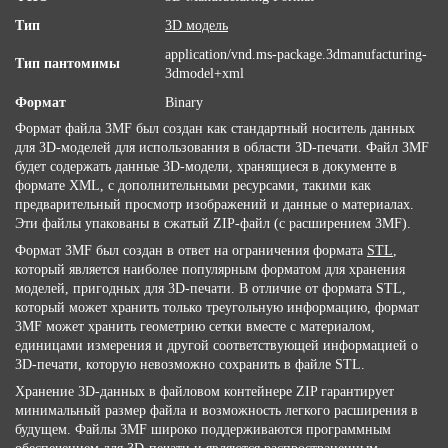
Тип
3D модель
application/vnd.ms-package.3dmanufacturing-
Тип пантомимы
3dmodel+xml
Формат
Binary
Формат файла 3MF был создан как стандартный носитель данных
для 3D-моделей для использования в области 3D-печати. Файл 3MF
будет содержать данные 3D-модели, хранящиеся в документе в
формате XML, с дополнительными ресурсами, такими как
предварительный просмотр изображений и данные о материалах.
Эти файлы упакованы в сжатый ZIP-файл (с расширением 3MF).
Формат 3MF был создан в ответ на ограничения формата
STL
,
который является наиболее популярным форматом для хранения
моделей, пригодных для 3D-печати. В отличие от формата STL,
который может хранить только треугольную информацию, формат
3MF может хранить геометрию сетки вместе с материалом,
единицами измерения и другой соответствующей информацией о
3D-печати, которую невозможно сохранить в файле STL.
Хранение 3D-данных в файловом контейнере ZIP гарантирует
минимальный размер файла и возможность легкого расширения в
будущем. Файлы 3MF широко поддерживаются программным