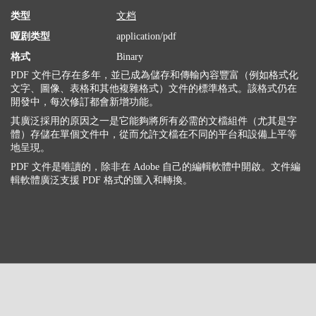
类型
文档
哑剧类型
application/pdf
格式
Binary
PDF 文件已存在多年，並已成為儲存和傳輸內容豐富（例如格式化
文字、圖像、表格和其他複雜格式）文件的標準格式。該格式仍在
開發中，每次修訂都會新增功能。
其廣泛採用的原因之一是它能夠將所有必需的文檔組件（尤其是字
體）存儲在單個文件中，從而允許文檔在不同的平台和設備上平等
地呈現。
PDF 文件是唯讀的，除非在 Adob​​e 自己的編輯軟體中開啟。文件編
輯軟體廣泛支援 PDF 格式的匯入和轉換。