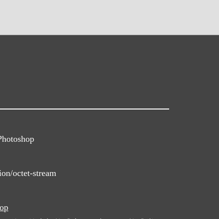
Photoshop
ion/octet-stream
hop