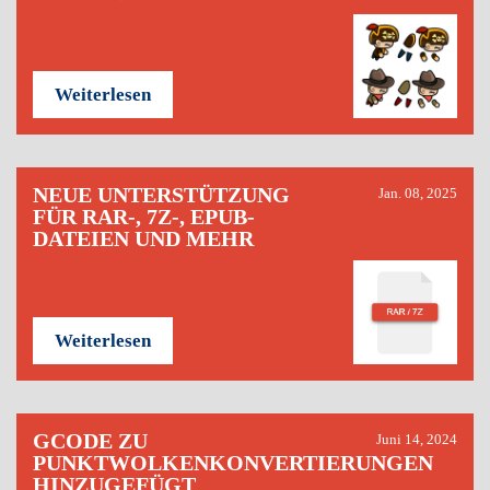
Weiterlesen
NEUE UNTERSTÜTZUNG
Jan. 08, 2025
FÜR RAR-, 7Z-, EPUB-
DATEIEN UND MEHR
Weiterlesen
GCODE ZU
Juni 14, 2024
PUNKTWOLKENKONVERTIERUNGEN
HINZUGEFÜGT