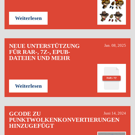
Weiterlesen
NEUE UNTERSTÜTZUNG
Jan. 08, 2025
FÜR RAR-, 7Z-, EPUB-
DATEIEN UND MEHR
Weiterlesen
GCODE ZU
Juni 14, 2024
PUNKTWOLKENKONVERTIERUNGEN
HINZUGEFÜGT