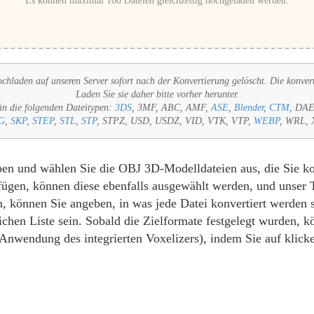
Es können maximal 100 Dateien gleichzeitig hochgeladen werden.
chladen auf unseren Server sofort nach der Konvertierung gelöscht. Die konver
Laden Sie sie daher bitte vorher herunter.
in die folgenden Dateitypen:
3DS
, 3MF, ABC, AMF,
ASE
,
Blender
,
CTM
, DA
G
,
SKP
,
STEP
,
STL
,
STP
, STPZ, USD, USDZ, VID, VTK, VTP,
WEBP
, WRL, 
oben und wählen Sie die OBJ 3D-Modelldateien aus, die Sie k
ügen, können diese ebenfalls ausgewählt werden, und unser To
, können Sie angeben, in was jede Datei konvertiert werden 
ichen Liste sein. Sobald die Zielformate festgelegt wurden, 
 Anwendung des integrierten Voxelizers), indem Sie auf klick