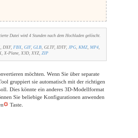
tierte Datei wird 4 Stunden nach dem Hochladen gelöscht.
E, DXF,
FBX
,
GIF
,
GLB
, GLTF, IDTF,
JPG
,
KMZ
,
MP4
,
X, X-Plane, X3D, XYZ,
ZIP
onvertieren möchten. Wenn Sie über separate
ol gruppiert sie automatisch mit der richtigen
soll. Dies könnte ein anderes 3D-Modellformat
können Sie beliebige Konfigurationen anwenden
en
Taste.