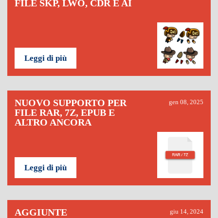
FILE SKP, LWO, CDR E AI
Leggi di più
NUOVO SUPPORTO PER
gen 08, 2025
FILE RAR, 7Z, EPUB E
ALTRO ANCORA
Leggi di più
AGGIUNTE
giu 14, 2024