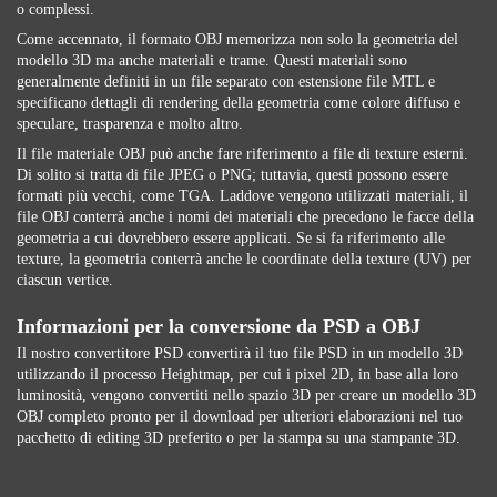
o complessi.
Come accennato, il formato OBJ memorizza non solo la geometria del
modello 3D ma anche materiali e trame. Questi materiali sono
generalmente definiti in un file separato con estensione file MTL e
specificano dettagli di rendering della geometria come colore diffuso e
speculare, trasparenza e molto altro.
Il file materiale OBJ può anche fare riferimento a file di texture esterni.
Di solito si tratta di file JPEG o PNG; tuttavia, questi possono essere
formati più vecchi, come TGA. Laddove vengono utilizzati materiali, il
file OBJ conterrà anche i nomi dei materiali che precedono le facce della
geometria a cui dovrebbero essere applicati. Se si fa riferimento alle
texture, la geometria conterrà anche le coordinate della texture (UV) per
ciascun vertice.
Informazioni per la conversione da PSD a OBJ
Il nostro convertitore PSD convertirà il tuo file PSD in un modello 3D
utilizzando il processo Heightmap, per cui i pixel 2D, in base alla loro
luminosità, vengono convertiti nello spazio 3D per creare un modello 3D
OBJ completo pronto per il download per ulteriori elaborazioni nel tuo
pacchetto di editing 3D preferito o per la stampa su una stampante 3D.