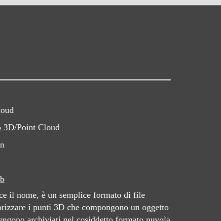
loud
o 3D
/Point Cloud
in
b
e il nome, è un semplice formato di file
orizzare i punti 3D che compongono un oggetto
vengono archiviati nel cosiddetto formato nuvola