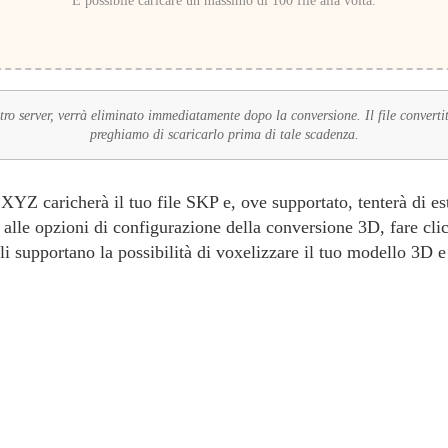
È possibile caricare un massimo di 100 file alla volta.
stro server, verrà eliminato immediatamente dopo la conversione. Il file converti
preghiamo di scaricarlo prima di tale scadenza.
YZ caricherà il tuo file SKP e, ove supportato, tenterà di estr
alle opzioni di configurazione della conversione 3D, fare clic
li supportano la possibilità di voxelizzare il tuo modello 3D e