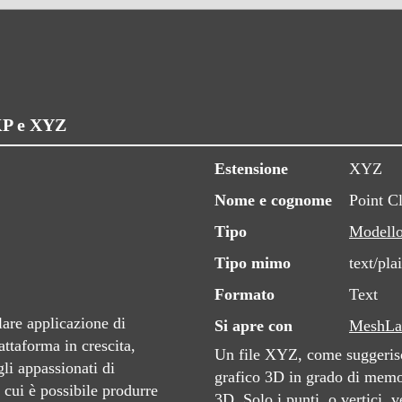
SKP e XYZ
Estensione
XYZ
Nome e cognome
Point C
Tipo
Modell
Tipo mimo
text/pla
Formato
Text
lare applicazione di
Si apre con
MeshLa
taforma in crescita,
Un file XYZ, come suggerisc
gli appassionati di
grafico 3D in grado di mem
 cui è possibile produrre
3D. Solo i punti, o vertici, 