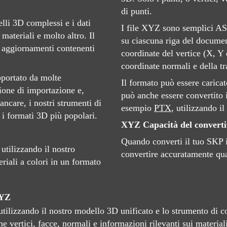
di punti.
li 3D complessi e i dati
I file XYZ sono semplici A
 materiali e molto altro. Il
su ciascuna riga del docume
 aggiornamenti contenenti
coordinate del vertice (X, Y e
coordinate normali e della t
pportato da molte
Il formato può essere carica
ione di importazione e,
può anche essere convertito i
ncare, i nostri strumenti di
esempio
PTX
, utilizzando i
i formati 3D più popolari.
XYZ Capacità del converti
Quando converti il ​​tuo SKP 
tilizzando il nostro
convertire accuratamente qua
riali a colori in un formato
XYZ
 utilizzando il nostro modello 3D unificato e lo strumento di
 vertici, facce, normali e informazioni rilevanti sui material