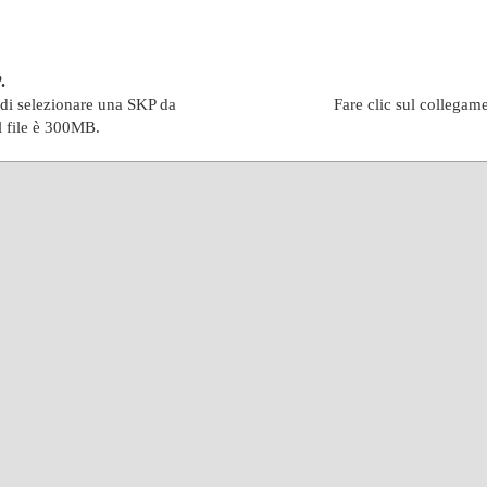
.
indi selezionare una SKP da
Fare clic sul collegam
l file è 300MB.