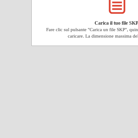
Carica il tuo file SKP
Fare clic sul pulsante "Carica un file SKP", qu
caricare. La dimensione massima de