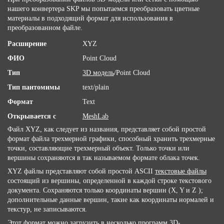
нашего конвертера SKP мы попытаемся преобразовать цветные
материалы в подходящий формат для использования в
преобразованном файле.
Расширение
XYZ
ФИО
Point Cloud
Тип
3D модель
/Point Cloud
Тип пантомимы
text/plain
Формат
Text
Открывается с
MeshLab
Файл XYZ, как следует из названия, представляет собой простой
формат файла трехмерной графики, способный хранить трехмерные
точки, составляющие трехмерный объект. Только точки или
вершины сохраняются в так называемом формате облака точек.
XYZ файлы представляют собой простой ASCII
текстовые файлы
состоящий из вершины, определенной в каждой строке текстового
документа. Сохраняются только координаты вершин (X, Y и Z );
дополнительные данные вершин, такие как координаты нормалей и
текстур, не записываются.
Этот формат можно загрузить в несколько программ 3D-