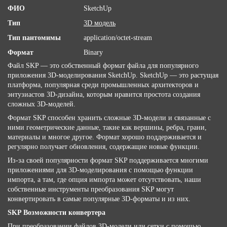
ФИО
SketchUp
Тип
3D модель
Тип пантомимы
application/octet-stream
Формат
Binary
Файл SKP — это собственный формат файла для популярного
приложения 3D-моделирования SketchUp. SketchUp — это растущая
платформа, популярная среди промышленных архитекторов и
энтузиастов 3D-дизайна, которым нравится простота создания
сложных 3D-моделей.
Формат SKP способен хранить сложные 3D-модели и связанные с
ними геометрические данные, такие как вершины, ребра, грани,
материалы и многое другое. Формат хорошо поддерживается и
регулярно получает обновления, содержащие новые функции.
Из-за своей популярности формат SKP поддерживается многими
приложениями для 3D-моделирования с помощью функции
импорта, а там, где опция импорта может отсутствовать, наши
собственные инструменты преобразования SKP могут
конвертировать в самые популярные 3D-форматы и из них.
SKP Возможности конвертера
При преобразовании файлов 3D-модели или сетки с помощью