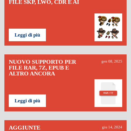
FILE SKP, LWO, CDR E AI
Leggi di più
NUOVO SUPPORTO PER
gen 08, 2025
FILE RAR, 7Z, EPUB E
ALTRO ANCORA
Leggi di più
AGGIUNTE
giu 14, 2024