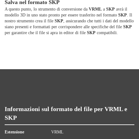
Salva nel formato SKP
A questo punto, lo strumento di conversione da
VRML
a
SKP
avrà il
modello 3D in uno stato pronto per essere trasferito nel formato
SKP
. Il
nostro strumento crea il file
SKP
, assicurando che tutti i dati del modello
siano presenti e formattati per corrispondere alle specifiche del file
SKP
per garantire che il file si apra in editor di file
SKP
compatibili.
Informazioni sul formato del file per VRML e
SKP
Estensione
VRML