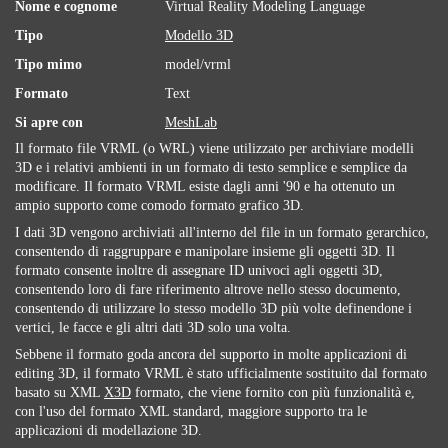
Nome e cognome
Virtual Reality Modeling Language
Tipo
Modello 3D
Tipo mimo
model/vrml
Formato
Text
Si apre con
MeshLab
Il formato file VRML (o WRL) viene utilizzato per archiviare modelli
3D e i relativi ambienti in un formato di testo semplice e semplice da
modificare. Il formato VRML esiste dagli anni '90 e ha ottenuto un
ampio supporto come comodo formato grafico 3D.
I dati 3D vengono archiviati all'interno del file in un formato gerarchico,
consentendo di raggruppare e manipolare insieme gli oggetti 3D. Il
formato consente inoltre di assegnare ID univoci agli oggetti 3D,
consentendo loro di fare riferimento altrove nello stesso documento,
consentendo di utilizzare lo stesso modello 3D più volte definendone i
vertici, le facce e gli altri dati 3D solo una volta.
Sebbene il formato goda ancora del supporto in molte applicazioni di
editing 3D, il formato VRML è stato ufficialmente sostituito dal formato
basato su XML
X3D
formato, che viene fornito con più funzionalità e,
con l'uso del formato XML standard, maggiore supporto tra le
applicazioni di modellazione 3D.