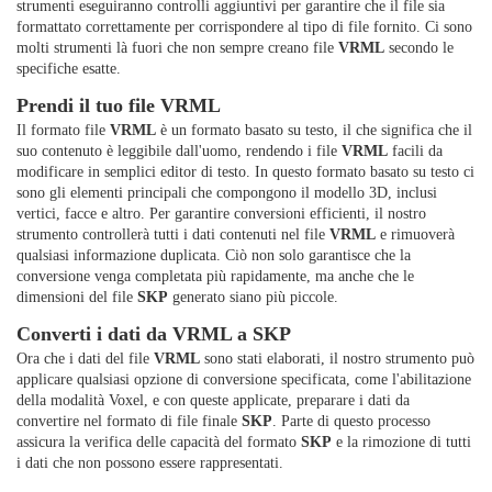
strumenti eseguiranno controlli aggiuntivi per garantire che il file sia
formattato correttamente per corrispondere al tipo di file fornito. Ci sono
molti strumenti là fuori che non sempre creano file
VRML
secondo le
specifiche esatte.
Prendi il tuo file VRML
Il formato file
VRML
è un formato basato su testo, il che significa che il
suo contenuto è leggibile dall'uomo, rendendo i file
VRML
facili da
modificare in semplici editor di testo. In questo formato basato su testo ci
sono gli elementi principali che compongono il modello 3D, inclusi
vertici, facce e altro. Per garantire conversioni efficienti, il nostro
strumento controllerà tutti i dati contenuti nel file
VRML
e rimuoverà
qualsiasi informazione duplicata. Ciò non solo garantisce che la
conversione venga completata più rapidamente, ma anche che le
dimensioni del file
SKP
generato siano più piccole.
Converti i dati da VRML a SKP
Ora che i dati del file
VRML
sono stati elaborati, il nostro strumento può
applicare qualsiasi opzione di conversione specificata, come l'abilitazione
della modalità Voxel, e con queste applicate, preparare i dati da
convertire nel formato di file finale
SKP
. Parte di questo processo
assicura la verifica delle capacità del formato
SKP
e la rimozione di tutti
i dati che non possono essere rappresentati.