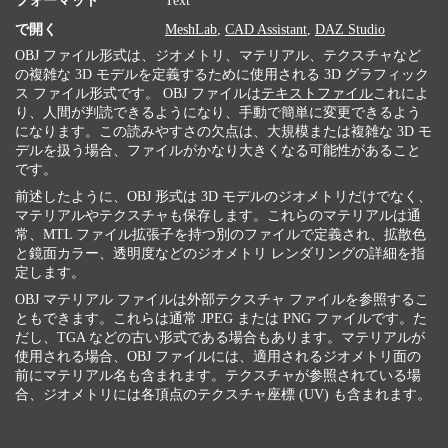
フォーマット
Text
で開く
MeshLab
,
CAD Assistant
,
DAZ Studio
OBJ ファイル形式は、ジオメトリ、マテリアル、テクスチャなど
の複雑な 3D モデルを定義するために使用される 3D グラフィック
ス ファイル形式です。 OBJ ファイルは
テキストファイル
これによ
り、人間が判読できるようになり、手動で簡単に変更できるよう
になります。この読みやすさの欠点は、大規模または複雑な 3D モ
デルを扱う場合、ファイルがかなり大きくなる可能性があること
です。
前述したように、OBJ 形式は 3D モデルのジオメトリだけでなく、
マテリアルやテクスチャも保存します。これらのマテリアルは通
常、MTL ファイル拡張子を持つ別のファイルで定義され、拡散色
と鏡面カラー、透明度などのジオメトリ レンダリングの詳細を指
定します。
OBJ マテリアル ファイルは外部テクスチャ ファイルを参照するこ
ともできます。これらは通常 JPEG または PNG ファイルです。た
だし、TGA などの古い形式である場合もあります。マテリアルが
使用される場合、OBJ ファイルには、適用されるジオメトリ面の
前にマテリアル名も含まれます。テクスチャが参照されている場
合、ジオメトリには各頂点のテクスチャ座標 (UV) も含まれます。