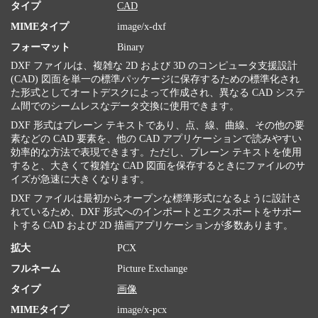
タイプ
CAD
MIMEタイプ
image/x-dxf
フォーマット
Binary
DXF ファイルは、複雑な 2D および 3D のコンピュータ支援設計
(CAD) 図面を単一の標準パッケージに保存するための標準化され
た形式としてオートデスクによって作成され、異なる CAD システ
ム間でのシームレスなデータ交換に使用できます。
DXF 形式はプレーン テキストであり、点、線、曲線、その他の要
素などの CAD 要素を、他の CAD アプリケーションで読みやすい
効率的な方法で表現できます。ただし、プレーン テキストを使用
すると、大きくて複雑な CAD 図面を保存するときにファイルのサ
イズが急速に大きくなります。
DXF ファイルは最初からオープンな標準形式になるように設計さ
れているため、DXF 形式へのインポートとエクスポートをサポー
トする CAD および 2D 描画アプリケーションが多数あります。
拡大
PCX
フルネーム
Picture Exchange
タイプ
画像
MIMEタイプ
image/x-pcx