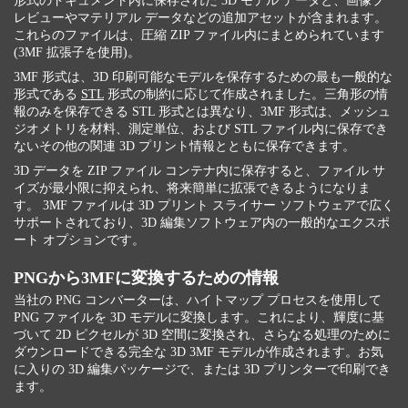
形式のドキュメント内に保存された 3D モデル データと、画像プ
レビューやマテリアル データなどの追加アセットが含まれます。
これらのファイルは、圧縮 ZIP ファイル内にまとめられています
(3MF 拡張子を使用)。
3MF 形式は、3D 印刷可能なモデルを保存するための最も一般的な
形式である
STL
形式の制約に応じて作成されました。三角形の情
報のみを保存できる STL 形式とは異なり、3MF 形式は、メッシュ
ジオメトリを材料、測定単位、および STL ファイル内に保存でき
ないその他の関連 3D プリント情報とともに保存できます。
3D データを ZIP ファイル コンテナ内に保存すると、ファイル サ
イズが最小限に抑えられ、将来簡単に拡張できるようになりま
す。 3MF ファイルは 3D プリント スライサー ソフトウェアで広く
サポートされており、3D 編集ソフトウェア内の一般的なエクスポ
ート オプションです。
PNGから3MFに変換するための情報
当社の PNG コンバーターは、ハイトマップ プロセスを使用して
PNG ファイルを 3D モデルに変換します。これにより、輝度に基
づいて 2D ピクセルが 3D 空間に変換され、さらなる処理のために
ダウンロードできる完全な 3D 3MF モデルが作成されます。お気
に入りの 3D 編集パッケージで、または 3D プリンターで印刷でき
ます。