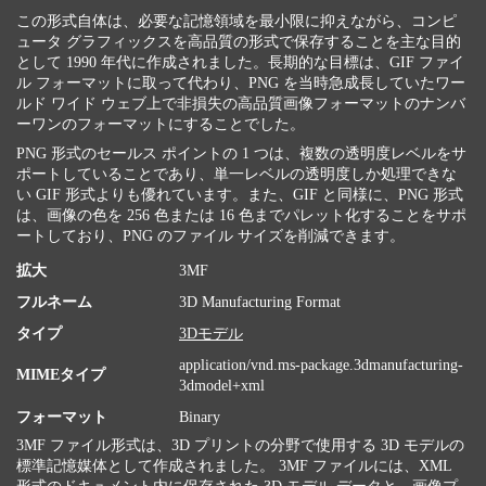
この形式自体は、必要な記憶領域を最小限に抑えながら、コンピ
ュータ グラフィックスを高品質の形式で保存することを主な目的
として 1990 年代に作成されました。長期的な目標は、GIF ファイ
ル フォーマットに取って代わり、PNG を当時急成長していたワー
ルド ワイド ウェブ上で非損失の高品質画像フォーマットのナンバ
ーワンのフォーマットにすることでした。
PNG 形式のセールス ポイントの 1 つは、複数の透明度レベルをサ
ポートしていることであり、単一レベルの透明度しか処理できな
い GIF 形式よりも優れています。また、GIF と同様に、PNG 形式
は、画像の色を 256 色または 16 色までパレット化することをサポ
ートしており、PNG のファイル サイズを削減できます。
拡大
3MF
フルネーム
3D Manufacturing Format
タイプ
3Dモデル
application/vnd.ms-package.3dmanufacturing-
MIMEタイプ
3dmodel+xml
フォーマット
Binary
3MF ファイル形式は、3D プリントの分野で使用する 3D モデルの
標準記憶媒体として作成されました。 3MF ファイルには、XML