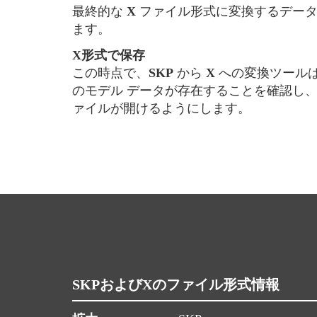
最終的な
X
ファイル形式に変換するデータ
ます。
X形式で保存
この時点で、
SKP
から
X
への変換ツールは
のモデル データが存在することを確認し
ァイルが開けるようにします。
SKPおよびXのファイル形式情報