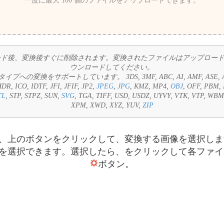
一度に最大 100 個のファイルをアップロードできます。
ップロード後、変換後すぐに削除されます。変換されたファイルはアップロ
ウンロードしてください。
ル タイプへの変換をサポートしています。
3DS, 3MF, ABC, AI, AMF, ASE, 
DR, ICO, IDTF, JFI, JFIF, JP2,
JPEG
,
JPG
, KMZ, MP4,
OBJ
, OFF, PBM,
TL
, STP, STPZ, SUN,
SVG
, TGA, TIFF, USD, USDZ, UYVY, VTK, VTP, WB
XPM, XWD, XYZ, YUV,
ZIP
は、上のボタンをクリックして、変換する画像を選択し
式) を選択できます。選択したら、をクリックして各フ
ボタン。