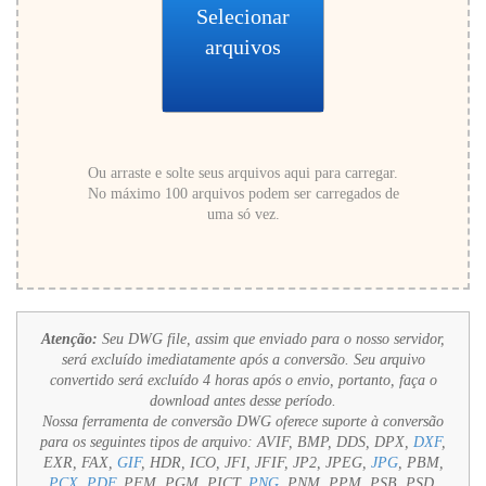
Selecionar
arquivos
Ou arraste e solte seus arquivos aqui para carregar.
No máximo 100 arquivos podem ser carregados de
uma só vez.
Atenção:
Seu DWG file, assim que enviado para o nosso servidor,
será excluído imediatamente após a conversão. Seu arquivo
convertido será excluído 4 horas após o envio, portanto, faça o
download antes desse período.
Nossa ferramenta de conversão DWG oferece suporte à conversão
para os seguintes tipos de arquivo:
AVIF, BMP, DDS, DPX,
DXF
,
EXR, FAX,
GIF
, HDR, ICO, JFI, JFIF, JP2, JPEG,
JPG
, PBM,
PCX
,
PDF
, PFM, PGM, PICT,
PNG
, PNM, PPM, PSB, PSD,