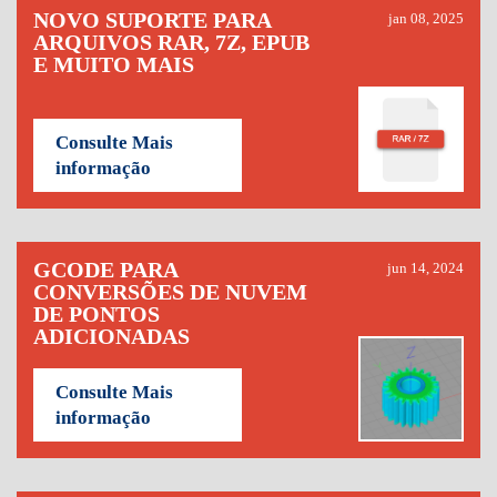
NOVO SUPORTE PARA
jan 08, 2025
ARQUIVOS RAR, 7Z, EPUB
E MUITO MAIS
Consulte Mais
informação
GCODE PARA
jun 14, 2024
CONVERSÕES DE NUVEM
DE PONTOS
ADICIONADAS
Consulte Mais
informação