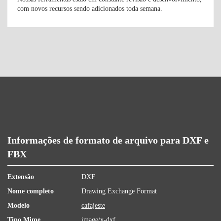
com novos recursos sendo adicionados toda semana.
Informações de formato de arquivo para DXF e
FBX
Extensão
DXF
Nome completo
Drawing Exchange Format
Modelo
cafajeste
Tipo Mime
image/x-dxf