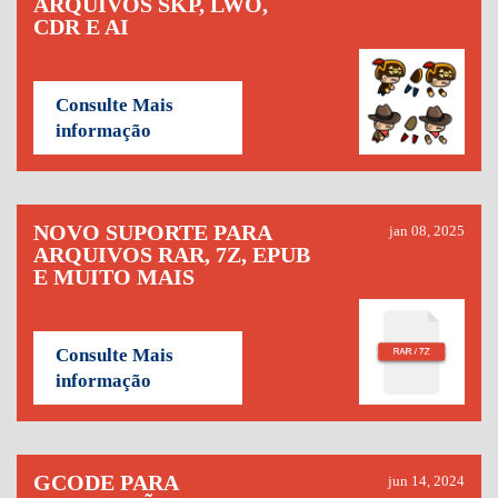
ARQUIVOS SKP, LWO,
CDR E AI
Consulte Mais
informação
NOVO SUPORTE PARA
jan 08, 2025
ARQUIVOS RAR, 7Z, EPUB
E MUITO MAIS
Consulte Mais
informação
GCODE PARA
jun 14, 2024