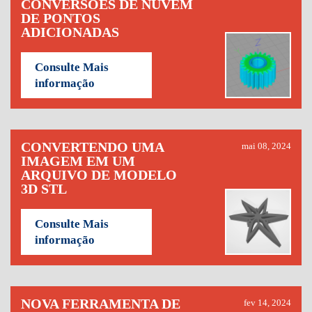
CONVERSÕES DE NUVEM
DE PONTOS
ADICIONADAS
Consulte Mais
informação
CONVERTENDO UMA
mai 08, 2024
IMAGEM EM UM
ARQUIVO DE MODELO
3D STL
Consulte Mais
informação
NOVA FERRAMENTA DE
fev 14, 2024