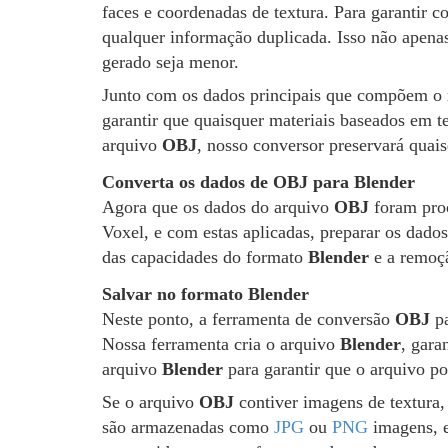
faces e coordenadas de textura. Para garantir c
qualquer informação duplicada. Isso não apen
gerado seja menor.
Junto com os dados principais que compõem o 
garantir que quaisquer materiais baseados em 
arquivo
OBJ
, nosso conversor preservará quai
Converta os dados de OBJ para Blender
Agora que os dados do arquivo
OBJ
foram proc
Voxel, e com estas aplicadas, preparar os dado
das capacidades do formato
Blender
e a remoçã
Salvar no formato Blender
Neste ponto, a ferramenta de conversão
OBJ
pa
Nossa ferramenta cria o arquivo
Blender
, gara
arquivo
Blender
para garantir que o arquivo po
Se o arquivo
OBJ
contiver imagens de textura
são armazenadas como
JPG
ou
PNG
imagens, e