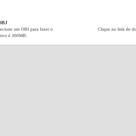
 OBJ
lecione um OBJ para fazer o
Clique no link de d
uivo é 300MB.