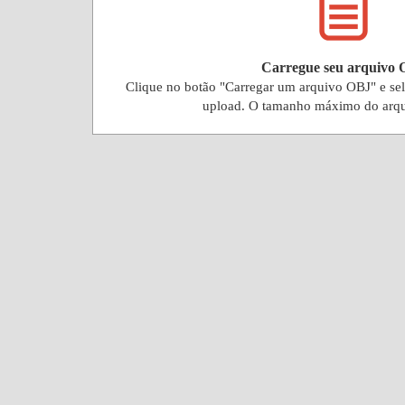
Carregue seu arquivo
Clique no botão "Carregar um arquivo OBJ" e se
upload. O tamanho máximo do arq