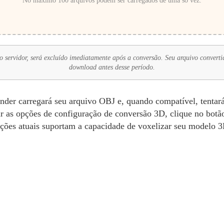
No máximo 100 arquivos podem ser carregados de uma só vez.
 servidor, será excluído imediatamente após a conversão. Seu arquivo convertid
download antes desse período.
er carregará seu arquivo OBJ e, quando compatível, tentará 
ar as opções de configuração de conversão 3D, clique no botã
ções atuais suportam a capacidade de voxelizar seu modelo 