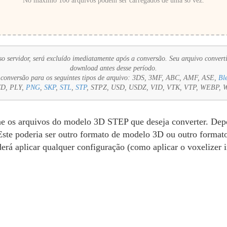
No máximo 100 arquivos podem ser carregados de uma só vez.
 servidor, será excluído imediatamente após a conversão. Seu arquivo converti
download antes desse período.
conversão para os seguintes tipos de arquivo:
3DS, 3MF, ABC, AMF, ASE,
Bl
CD, PLY,
PNG
,
SKP
,
STL
,
STP
, STPZ, USD, USDZ, VID, VTK, VTP, WEBP, W
ne os arquivos do modelo 3D STEP que deseja converter. Depoi
Este poderia ser outro formato de modelo 3D ou outro formato
erá aplicar qualquer configuração (como aplicar o voxelizer 