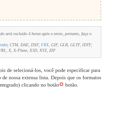
do será excluído 4 horas após o envio, portanto, faça o
ender
, CTM, DAE, DXF,
FBX
, GIF, GLB, GLTF, IDTF,
RL, X, X-Plane, X3D, XYZ, ZIP
s de selecioná-los, você pode especificar para
 de nossa extensa lista. Depois que os formatos
integrado) clicando no botão
botão.