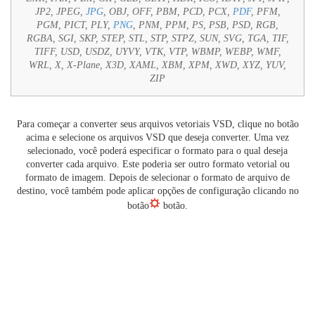
JP2, JPEG,
JPG
, OBJ, OFF, PBM, PCD, PCX,
PDF
, PFM,
PGM, PICT, PLY,
PNG
, PNM, PPM, PS, PSB, PSD, RGB,
RGBA, SGI, SKP, STEP, STL, STP, STPZ, SUN, SVG, TGA, TIF,
TIFF, USD, USDZ, UYVY, VTK, VTP, WBMP, WEBP, WMF,
WRL, X, X-Plane, X3D, XAML, XBM, XPM, XWD, XYZ, YUV,
ZIP
Para começar a converter seus arquivos vetoriais VSD, clique no botão
acima e selecione os arquivos VSD que deseja converter. Uma vez
selecionado, você poderá especificar o formato para o qual deseja
converter cada arquivo. Este poderia ser outro formato vetorial ou
formato de imagem. Depois de selecionar o formato de arquivo de
destino, você também pode aplicar opções de configuração clicando no
botão
botão.