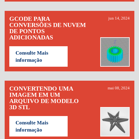
GCODE PARA
jun 14, 2024
CONVERSÕES DE NUVEM
DE PONTOS
ADICIONADAS
Consulte Mais
informação
CONVERTENDO UMA
mai 08, 2024
IMAGEM EM UM
ARQUIVO DE MODELO
3D STL
Consulte Mais
informação