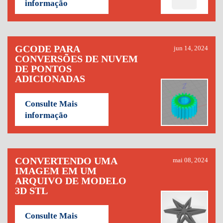
informação
GCODE PARA
jun 14, 2024
CONVERSÕES DE NUVEM
DE PONTOS
ADICIONADAS
Consulte Mais
informação
CONVERTENDO UMA
mai 08, 2024
IMAGEM EM UM
ARQUIVO DE MODELO
3D STL
Consulte Mais