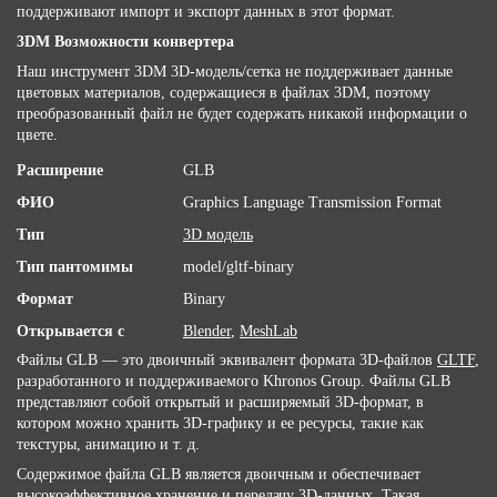
поддерживают импорт и экспорт данных в этот формат.
3DM Возможности конвертера
Наш инструмент 3DM 3D-модель/сетка не поддерживает данные
цветовых материалов, содержащиеся в файлах 3DM, поэтому
преобразованный файл не будет содержать никакой информации о
цвете.
Расширение
GLB
ФИО
Graphics Language Transmission Format
Тип
3D модель
Тип пантомимы
model/gltf-binary
Формат
Binary
Открывается с
Blender
,
MeshLab
Файлы GLB — это двоичный эквивалент формата 3D-файлов
GLTF
,
разработанного и поддерживаемого Khronos Group. Файлы GLB
представляют собой открытый и расширяемый 3D-формат, в
котором можно хранить 3D-графику и ее ресурсы, такие как
текстуры, анимацию и т. д.
Содержимое файла GLB является двоичным и обеспечивает
высокоэффективное хранение и передачу 3D-данных. Такая