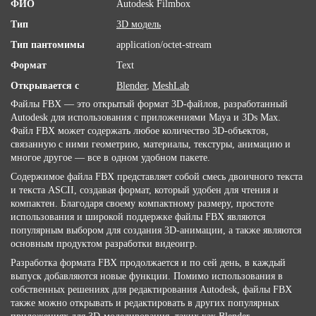
ФИО
Autodesk Filmbox
Тип
3D модель
Тип пантомимы
application/octet-stream
Формат
Text
Открывается с
Blender
,
MeshLab
Файлы FBX — это открытый формат 3D-файлов, разработанный
Autodesk для использования с приложениями Maya и 3Ds Max.
Файл FBX может содержать любое количество 3D-объектов,
связанную с ними геометрию, материалы, текстуры, анимацию и
многое другое — все в одном удобном пакете.
Содержимое файла FBX представляет собой смесь двоичного текста
и текста ASCII, создавая формат, который удобен для чтения и
компактен. Благодаря своему компактному размеру, простоте
использования и широкой поддержке файлы FBX являются
популярным выбором для создания 3D-анимации, а также являются
основным продуктом разработки видеоигр.
Разработка формата FBX продолжается и по сей день, в каждый
выпуск добавляются новые функции. Помимо использования в
собственных решениях для редактирования Autodesk, файлы FBX
также можно открывать и редактировать в других популярных