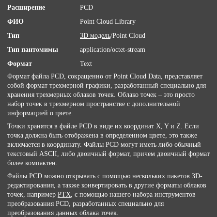
Расширение
PCD
ФИО
Point Cloud Library
Тип
3D модель
/Point Cloud
Тип пантомимы
application/octet-stream
Формат
Text
Формат файла PCD, сокращенно от Point Cloud Data, представляет
собой формат трехмерной графики, разработанный специально для
хранения трехмерных облаков точек. Облако точек – это просто
набор точек в трехмерном пространстве с дополнительной
информацией о цвете.
Точки хранятся в файле PCD в виде их координат X, Y и Z. Если
точка должна быть отображена в определенном цвете, это также
включается в координату. Файлы PCD могут иметь либо обычный
текстовый ASCII, либо двоичный формат, причем двоичный формат
более компактен.
Файлы PCD можно открывать с помощью нескольких пакетов 3D-
редактирования, а также конвертировать в другие форматы облаков
точек, например
PTX
, с помощью нашего набора инструментов
преобразования PCD, разработанных специально для
преобразования данных облака точек.