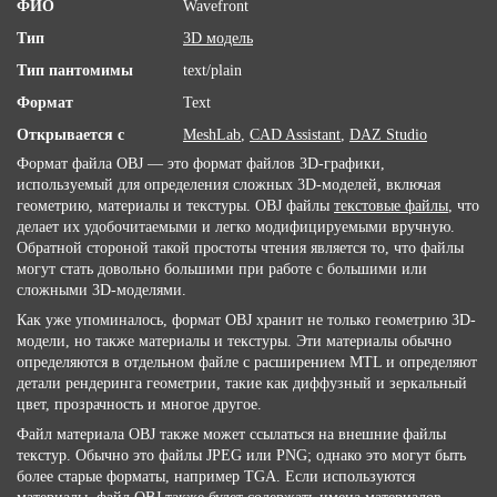
ФИО
Wavefront
Тип
3D модель
Тип пантомимы
text/plain
Формат
Text
Открывается с
MeshLab
,
CAD Assistant
,
DAZ Studio
Формат файла OBJ — это формат файлов 3D-графики,
используемый для определения сложных 3D-моделей, включая
геометрию, материалы и текстуры. OBJ файлы
текстовые файлы
, что
делает их удобочитаемыми и легко модифицируемыми вручную.
Обратной стороной такой простоты чтения является то, что файлы
могут стать довольно большими при работе с большими или
сложными 3D-моделями.
Как уже упоминалось, формат OBJ хранит не только геометрию 3D-
модели, но также материалы и текстуры. Эти материалы обычно
определяются в отдельном файле с расширением MTL и определяют
детали рендеринга геометрии, такие как диффузный и зеркальный
цвет, прозрачность и многое другое.
Файл материала OBJ также может ссылаться на внешние файлы
текстур. Обычно это файлы JPEG или PNG; однако это могут быть
более старые форматы, например TGA. Если используются