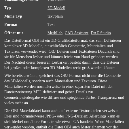
Typ
3D-Modell
Mime Typ
text/plain
Format
Text
Öffnet mit
MeshLab
,
CAD Assistant
,
DAZ Studio
Das Dateiformat OBJ ist ein 3D-Grafikdateiformat, das zum Definieren
komplexer 3D-Modelle, einschließlich Geometrie, Materialien und
Texturen, verwendet wird. OBJ Dateien sind
Textdateien
Dadurch sind
sie für Menschen lesbar und können leicht von Hand geändert werden.
Der Nachteil dieser besseren Lesbarkeit besteht darin, dass die Dateien
bei großen oder komplexen 3D-Modellen recht groß werden können.
Wie bereits erwähnt, speichert das OBJ-Format nicht nur die Geometrie
des 3D-Modells, sondern auch Materialien und Texturen. Diese
Materialien werden normalerweise in einer separaten Datei mit der
Dateierweiterung MTL definiert und geben Details zur
Geometriewiedergabe wie diffuse und spiegelnde Farbe, Transparenz und
vieles mehr an.
Die OBJ-Materialdatei kann auch auf externe Texturdateien verweisen.
Dies sind normalerweise JPEG- oder PNG-Dateien; Allerdings kann es
sich hierbei um ältere Formate wie etwa TGA handeln. Wenn Materialien
verwendet werden, enthält die Datei OBJ auch Materialnamen vor den