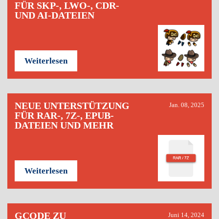
FÜR SKP-, LWO-, CDR-
UND AI-DATEIEN
Weiterlesen
NEUE UNTERSTÜTZUNG
Jan. 08, 2025
FÜR RAR-, 7Z-, EPUB-
DATEIEN UND MEHR
Weiterlesen
GCODE ZU
Juni 14, 2024