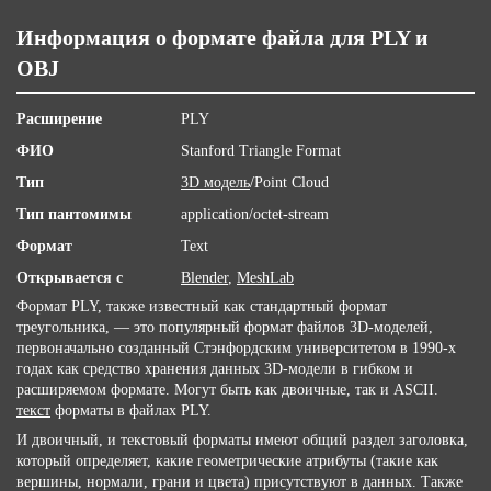
Информация о формате файла для PLY и
OBJ
Расширение
PLY
ФИО
Stanford Triangle Format
Тип
3D модель
/Point Cloud
Тип пантомимы
application/octet-stream
Формат
Text
Открывается с
Blender
,
MeshLab
Формат PLY, также известный как стандартный формат
треугольника, — это популярный формат файлов 3D-моделей,
первоначально созданный Стэнфордским университетом в 1990-х
годах как средство хранения данных 3D-модели в гибком и
расширяемом формате. Могут быть как двоичные, так и ASCII.
текст
форматы в файлах PLY.
И двоичный, и текстовый форматы имеют общий раздел заголовка,
который определяет, какие геометрические атрибуты (такие как
вершины, нормали, грани и цвета) присутствуют в данных. Также