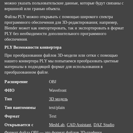
можно указать пользовательские данные, которые будут связаны с
вершиной или гранью объекта.
Файлы PLY можно открывать с помощью широкого спектра
программного обеспечения для 3D-редактирования; например,
Blender может как импортировать, так и экспортировать в формат
PLY без необходимости дополнительного программного
обеспечения.
PLY Возможности конвертера
При преобразовании файлов 3D-модели или сетки с помощью
нашего конвертера PLY мы попытаемся преобразовать цветные
материалы в подходящий формат для использования в
преобразованном файле.
Расширение
OBJ
ФИО
Wavefront
Тип
3D модель
Тип пантомимы
text/plain
Формат
Text
Открывается с
MeshLab
,
CAD Assistant
,
DAZ Studio
Формат файла OBJ — это формат файлов 3D-графики,