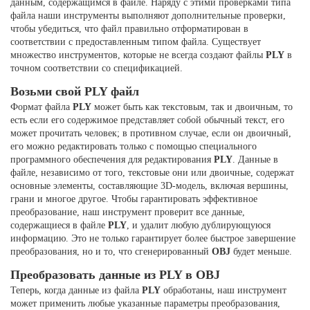
данным, содержащимся в файле. Наряду с этими проверками типа
файла наши инструменты выполняют дополнительные проверки,
чтобы убедиться, что файл правильно отформатирован в
соответствии с предоставленным типом файла. Существует
множество инструментов, которые не всегда создают файлы
PLY
в
точном соответствии со спецификацией.
Возьми свой PLY файл
Формат файла
PLY
может быть как текстовым, так и двоичным, то
есть если его содержимое представляет собой обычный текст, его
может прочитать человек; в противном случае, если он двоичный,
его можно редактировать только с помощью специального
программного обеспечения для редактирования
PLY
. Данные в
файле, независимо от того, текстовые они или двоичные, содержат
основные элементы, составляющие 3D-модель, включая вершины,
грани и многое другое. Чтобы гарантировать эффективное
преобразование, наш инструмент проверит все данные,
содержащиеся в файле
PLY
, и удалит любую дублирующуюся
информацию. Это не только гарантирует более быстрое завершение
преобразования, но и то, что сгенерированный
OBJ
будет меньше.
Преобразовать данные из PLY в OBJ
Теперь, когда данные из файла
PLY
обработаны, наш инструмент
может применить любые указанные параметры преобразования,