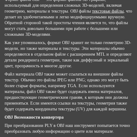
используемый для определения сложных 3D-моделей, включая
геометрию, материалы и текстуры. OBJ файлы
текстовые файлы
, что
делает их удобочитаемыми и легко модифицируемыми вручную.
Обратной стороной такой простоты чтения является то, что файлы
могут стать довольно большими при работе с большими или
сложными 3D-моделями.
Как уже упоминалось, формат OBJ хранит не только геометрию 3D-
модели, но также материалы и текстуры. Эти материалы обычно
определяются в отдельном файле с расширением MTL и определяют
детали рендеринга геометрии, такие как диффузный и зеркальный
цвет, прозрачность и многое другое.
Файл материала OBJ также может ссылаться на внешние файлы
текстур. Обычно это файлы JPEG или PNG; однако это могут быть
более старые форматы, например TGA. Если используются
материалы, файл OBJ также будет содержать имена материалов,
предшествующие геометрическим граням, к которым они должны
применяться. Если имеются ссылки на текстуры, геометрия также
будет содержать координаты текстуры (UV) для каждой вершины.
OBJ Возможности конвертера
При преобразовании PLY в OBJ наш инструмент попытается точно
преобразовать любую информацию о цвете или материале.