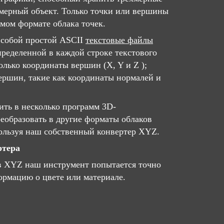
мерный объект. Только точки или вершины
емом формате облака точек.
собой простой ASCII
текстовые файлы
ределенной в каждой строке текстового
олько координаты вершин (X, Y и Z );
ршин, такие как координаты нормалей и
ить в несколько программ 3D-
реобразовать в другие форматы облаков
пользуя наш собственный конвертер XYZ.
ртера
в XYZ наш инструмент попытается точно
рмацию о цвете или материале.