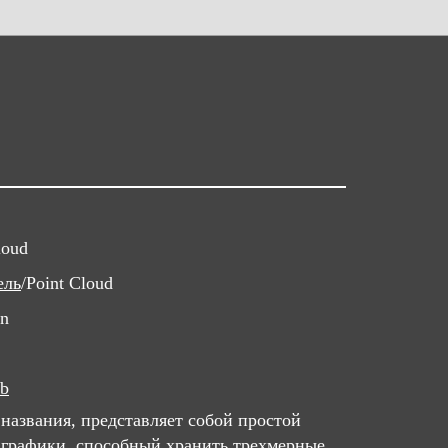
loud
ель
/Point Cloud
in
b
 названия, представляет собой простой
 графики, способный хранить трехмерные