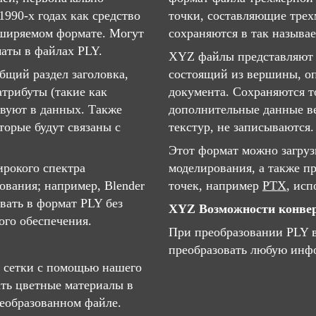
990-х годах как средство
точки, составляющие трех
сширяемом формате. Могут
сохраняются в так называ
аты в файлах PLY.
XYZ файлы представляют 
бщий раздел заголовка,
состоящий из вершины, оп
атрибуты (такие как
документа. Сохраняются т
твуют в данных. Также
дополнительные данные ве
торые будут связаны с
текстур, не записываются.
Этот формат можно загруз
рокого спектра
моделирования, а также п
ования; например, Blender
точек, например
PTX
, ис
вать в формат PLY без
XYZ Возможности конве
ого обеспечения.
При преобразовании PLY 
преобразовать любую инфо
 сетки с помощью нашего
ть цветные материалы в
еобразованном файле.