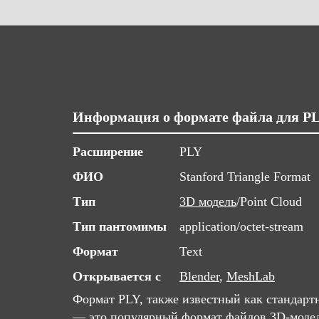
Информация о формате файла для P
Расширение
PLY
ФИО
Stanford Triangle Format
Тип
3D модель
/Point Cloud
Тип пантомимы
application/octet-stream
Формат
Text
Открывается с
Blender
,
MeshLab
Формат PLY, также известный как стандарт
— это популярный формат файлов 3D-модел