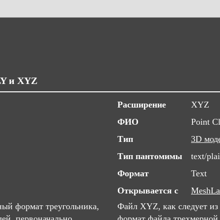
LY и XYZ
Расширение
XYZ
ФИО
Point C
Тип
3D мод
Тип пантомимы
text/pla
Формат
Text
Открывается с
MeshLa
ный формат треугольника,
Файл XYZ, как следует из
ей, первоначально
формат файла трехмерной