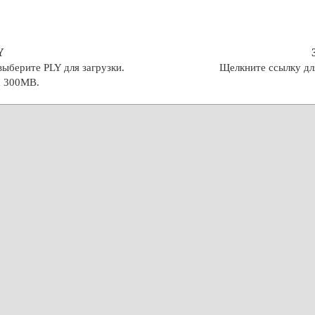
Y
ыберите PLY для загрузки.
Щелкните ссылку дл
а 300MB.