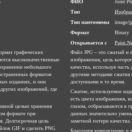
s
ФИО
Joint P
Тип
Изобра
Тип пантомимы
image/j
Формат
Binary
Открывается с
Paint.N
ормат графических
Файл JPG – это сжатый и
уются высококачественные
изображения, цель которо
сохранении небольшого
качества, используя часть
ространенных форматов
другими методами сжатия 
ных изданиях, и они
доступными в то время.
 других изображений, где
Сжатие, используемое код
есть цвета изображения, 
новной целью хранения
глазом, отбрасываются в п
ом формате при
данных значительно умень
я. Долгосрочная цель
заметной потери качества.
айлов GIF и сделать PNG
Благодаря компактному и