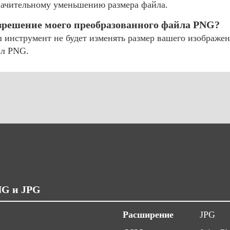
значительному уменьшению размера файла.
азрешение моего преобразованного файла PNG?
инструмент не будет изменять размер вашего изображен
йл PNG.
NG и JPG
Расширение
JPG