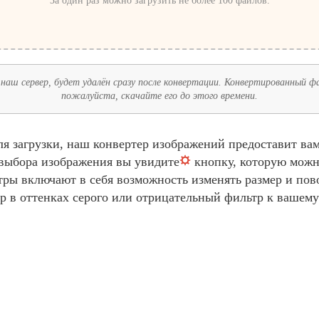
За один раз можно загрузить не более 100 файлов.
наш сервер, будет удалён сразу после конвертации. Конвертированный фай
пожалуйста, скачайте его до этого времени.
я загрузки, наш конвертер изображений предоставит ва
 выбора изображения вы увидите
кнопку, которую можн
ры включают в себя возможность изменять размер и пов
р в оттенках серого или отрицательный фильтр к вашем