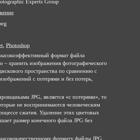
hotographic Experts Group
жение
peg
et
,
Photoshop
 высокоэффективный формат файла
го – хранить изображения фотографического
 дискового пространства по сравнению с
изображений с потерями и без потерь,
ировщиками JPG, является «с потерями», то
которые не воспринимаются человеческим
роцессе сжатия. Удаление этих цветовых
шает размер конечного файла JPG без
 высококачественному формату файлы JPG