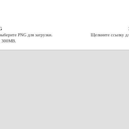
G
выберите PNG для загрузки.
Щелкните ссылку дл
а 300MB.