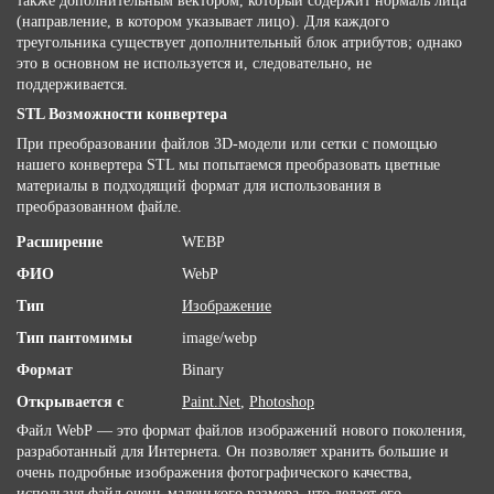
также дополнительным вектором, который содержит нормаль лица
(направление, в котором указывает лицо). Для каждого
треугольника существует дополнительный блок атрибутов; однако
это в основном не используется и, следовательно, не
поддерживается.
STL Возможности конвертера
При преобразовании файлов 3D-модели или сетки с помощью
нашего конвертера STL мы попытаемся преобразовать цветные
материалы в подходящий формат для использования в
преобразованном файле.
Расширение
WEBP
ФИО
WebP
Тип
Изображение
Тип пантомимы
image/webp
Формат
Binary
Открывается с
Paint.Net
,
Photoshop
Файл WebP — это формат файлов изображений нового поколения,
разработанный для Интернета. Он позволяет хранить большие и
очень подробные изображения фотографического качества,
используя файл очень маленького размера, что делает его