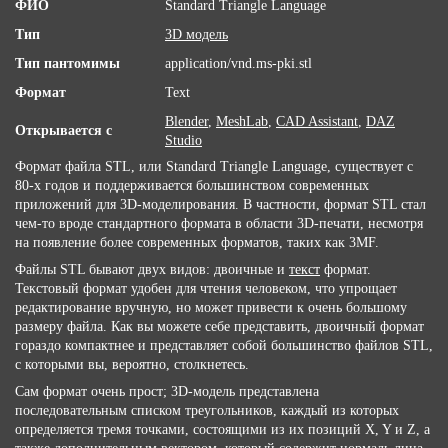
ФИО
Standard Triangle Language
Тип
3D модель
Тип пантомимы
application/vnd.ms-pki.stl
Формат
Text
Blender
,
MeshLab
,
CAD Assistant
,
DAZ
Открывается с
Studio
Формат файла STL, или Standard Triangle Language, существует с
80-х годов и поддерживается большинством современных
приложений для 3D-моделирования. В частности, формат STL стал
чем-то вроде стандартного формата в области 3D-печати, несмотря
на появление более современных форматов, таких как 3MF.
Файлы STL бывают двух видов: двоичные и
текст
формат.
Текстовый формат удобен для чтения человеком, что упрощает
редактирование вручную, но может привести к очень большому
размеру файла. Как вы можете себе представить, двоичный формат
гораздо компактнее и представляет собой большинство файлов STL,
с которыми вы, вероятно, столкнетесь.
Сам формат очень прост; 3D-модель представлена ​​
последовательным списком треугольников, каждый из которых
определяется тремя точками, состоящими из их позиций X, Y и Z, а