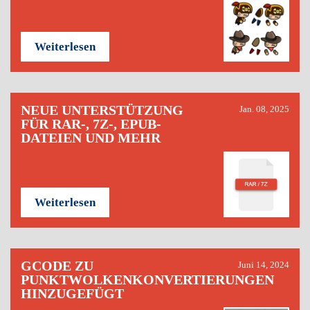
Weiterlesen
NEUE UNTERSTÜTZUNG
Jan. 08, 2025
FÜR RAR-, 7Z-, EPUB-
DATEIEN UND MEHR
Weiterlesen
GCODE ZU
Juni 14, 2024
PUNKTWOLKENKONVERTIERUNGEN
HINZUGEFÜGT