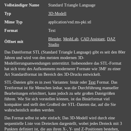
Vollständiger Name
Standard Triangle Language
Typ
3D-Modell
Mime Typ
application/vnd.ms-pki.stl
Format
Text
Blender
,
MeshLab
,
CAD Assistant
,
DAZ
Öffnet mit
Studio
Das Dateiformat STL (Standard Triangle Language) gibt es seit den 80er
Jahren und wird von den meisten modernen 3D-
Modellierungsanwendungen unterstützt. Insbesondere das STL-Format
hat sich trotz des Aufkommens modernerer Formate wie 3MF zu einer
Art Standardformat im Bereich des 3D-Drucks entwickelt.
STL-Dateien gibt es in zwei Varianten: binär oder
Text
Format. Das
Textformat ist für Menschen lesbar, was die Durchführung manueller
Bearbeitungen erleichtert, kann jedoch zu sehr großen Dateigrößen
führen. Wie Sie sich vorstellen können, ist das Binärformat viel
kompakter und stellt den Großteil der STL-Dateien dar, auf die Sie
wahrscheinlich stoßen werden.
Das Format selbst ist sehr einfach; Das 3D-Modell wird durch eine
sequentielle Liste von Dreiecken dargestellt, wobei jedes Dreieck mit 3
Punkten definiert ist, die aus ihren X-, Y- und Z-Positionen bestehen,