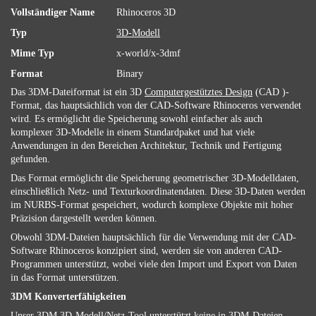
Vollständiger Name
Rhinoceros 3D
Typ
3D-Modell
Mime Typ
x-world/x-3dmf
Format
Binary
Das 3DM-Dateiformat ist ein 3D
Computergestütztes Design
(CAD )-
Format, das hauptsächlich von der CAD-Software Rhinoceros verwendet
wird. Es ermöglicht die Speicherung sowohl einfacher als auch
komplexer 3D-Modelle in einem Standardpaket und hat viele
Anwendungen in den Bereichen Architektur, Technik und Fertigung
gefunden.
Das Format ermöglicht die Speicherung geometrischer 3D-Modelldaten,
einschließlich Netz- und Texturkoordinatendaten. Diese 3D-Daten werden
im NURBS-Format gespeichert, wodurch komplexe Objekte mit hoher
Präzision dargestellt werden können.
Obwohl 3DM-Dateien hauptsächlich für die Verwendung mit der CAD-
Software Rhinoceros konzipiert sind, werden sie von anderen CAD-
Programmen unterstützt, wobei viele den Import und Export von Daten
in das Format unterstützen.
3DM Konverterfähigkeiten
Unser 3DM 3D-Modell/Netz-Tool unterstützt keine in 3DM-Dateien