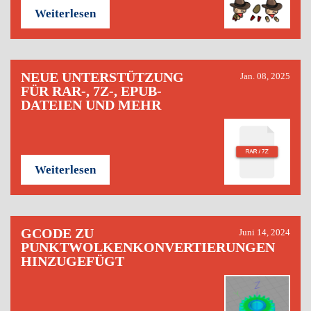
Weiterlesen
NEUE UNTERSTÜTZUNG
Jan. 08, 2025
FÜR RAR-, 7Z-, EPUB-
DATEIEN UND MEHR
Weiterlesen
GCODE ZU
Juni 14, 2024
PUNKTWOLKENKONVERTIERUNGEN
HINZUGEFÜGT