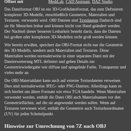
Öffnet mit
MeshLab
,
CAD Assistant
,
DAZ Studio
Das Dateiformat OBJ ist ein 3D-Grafikdateiformat, das zum Definieren
komplexer 3D-Modelle, einschließlich Geometrie, Materialien und
Texturen, verwendet wird. OBJ Dateien sind
Textdateien
Dadurch sind
sie für Menschen lesbar und können leicht von Hand geändert werden.
Der Nachteil dieser besseren Lesbarkeit besteht darin, dass die Dateien
bei großen oder komplexen 3D-Modellen recht groß werden können.
Wie bereits erwähnt, speichert das OBJ-Format nicht nur die Geometrie
des 3D-Modells, sondern auch Materialien und Texturen. Diese
Materialien werden normalerweise in einer separaten Datei mit der
Dateierweiterung MTL definiert und geben Details zur
Geometriewiedergabe wie diffuse und spiegelnde Farbe, Transparenz und
vieles mehr an.
Die OBJ-Materialdatei kann auch auf externe Texturdateien verweisen.
Dies sind normalerweise JPEG- oder PNG-Dateien; Allerdings kann es
sich hierbei um ältere Formate wie etwa TGA handeln. Wenn Materialien
verwendet werden, enthält die Datei OBJ auch Materialnamen vor den
Geometrieflächen, auf die sie angewendet werden sollen. Wenn auf
Texturen verwiesen wird, enthält die Geometrie auch Texturkoordinaten
(UV) für jeden Scheitelpunkt.
Hinweise zur Umrechnung von 7Z nach OBJ