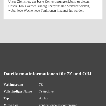
Unser Ziel ist es, das beste Konvertierungserlebnis zu bieten.
Unsere Tools werden ständig überprüft und weiterentwickelt,
wobei jede Woche neue Funktionen hinzugefügt werden.
Dateiformatinformationen für 7Z und OBJ
Verlängerung
7Z
Vollständiger Name
7z Archive
Typ
Archiv
Mime Typ
application/x-7z-compressed