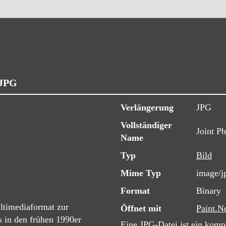
 JPG
Verlängerung
JPG
Vollständiger
Joint P
Name
Typ
Bild
Mime Typ
image/j
Format
Binary
ltimediaformat zur
Öffnet mit
Paint.N
 in den frühen 1990er
Eine JPG-Datei ist ein kompr