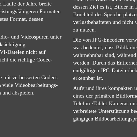
 Laufe der Jahre breite
dessen Ziel es ist, Bilder in
eistungsfähigeren Formaten
Bruchteil des Speicherplatz
tetes Format, dessen
verlustbehafteten und nicht
zu nutzen.
dio- und Videospuren unter
Die von JPG-Encodern verwe
ksichtigung
was bedeutet, dass Bildfarbe
AVI-Dateien nicht auf
wahrnehmbar sind, während
cht die richtige Codec-
werden. Durch das Entfernen
endgültigen JPG-Datei erhebl
e mit verbesserten Codecs
erkennbar ist.
 viele Videobearbeitungs-
Aufgrund ihres kompakten u
 und abspielen.
eines der primären Bildforma
Telefon-/Tablet-Kameras un
verbreitete Unterstützung b
gängigen Bildbearbeitungsp