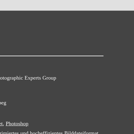
hotographic Experts Group
peg
et
,
Photoshop
imiertes und hocheffizientes Bilddateiformat,