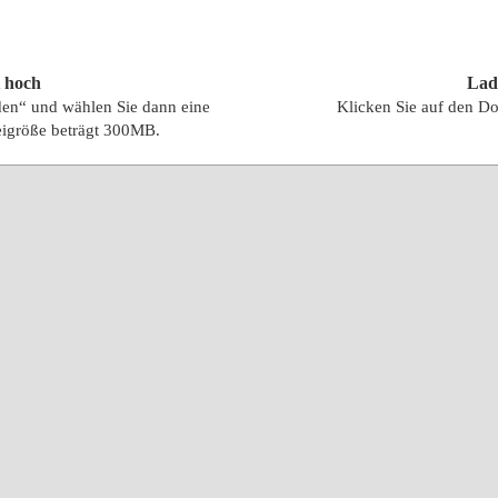
i hoch
Lad
aden“ und wählen Sie dann eine
Klicken Sie auf den Do
igröße beträgt 300MB.