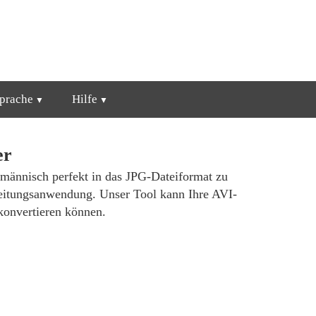
prache
Hilfe
er
hmännisch perfekt in das JPG-Dateiformat zu
rbeitungsanwendung. Unser Tool kann Ihre AVI-
 konvertieren können.