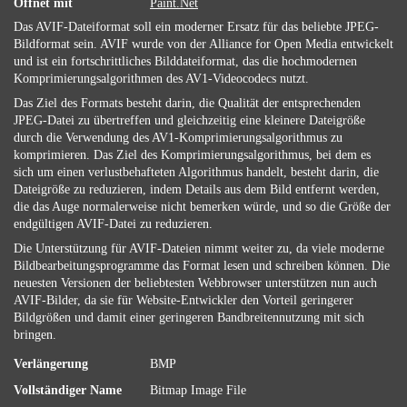
Öffnet mit
Paint.Net
Das AVIF-Dateiformat soll ein moderner Ersatz für das beliebte JPEG-
Bildformat sein. AVIF wurde von der Alliance for Open Media entwickelt
und ist ein fortschrittliches Bilddateiformat, das die hochmodernen
Komprimierungsalgorithmen des AV1-Videocodecs nutzt.
Das Ziel des Formats besteht darin, die Qualität der entsprechenden
JPEG-Datei zu übertreffen und gleichzeitig eine kleinere Dateigröße
durch die Verwendung des AV1-Komprimierungsalgorithmus zu
komprimieren. Das Ziel des Komprimierungsalgorithmus, bei dem es
sich um einen verlustbehafteten Algorithmus handelt, besteht darin, die
Dateigröße zu reduzieren, indem Details aus dem Bild entfernt werden,
die das Auge normalerweise nicht bemerken würde, und so die Größe der
endgültigen AVIF-Datei zu reduzieren.
Die Unterstützung für AVIF-Dateien nimmt weiter zu, da viele moderne
Bildbearbeitungsprogramme das Format lesen und schreiben können. Die
neuesten Versionen der beliebtesten Webbrowser unterstützen nun auch
AVIF-Bilder, da sie für Website-Entwickler den Vorteil geringerer
Bildgrößen und damit einer geringeren Bandbreitennutzung mit sich
bringen.
Verlängerung
BMP
Vollständiger Name
Bitmap Image File