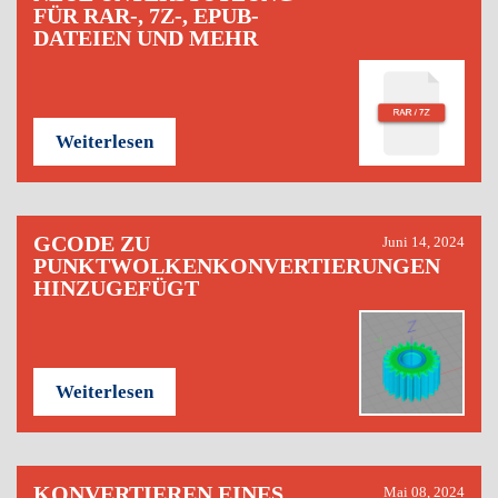
FÜR RAR-, 7Z-, EPUB-
DATEIEN UND MEHR
Weiterlesen
GCODE ZU
Juni 14, 2024
PUNKTWOLKENKONVERTIERUNGEN
HINZUGEFÜGT
Weiterlesen
KONVERTIEREN EINES
Mai 08, 2024