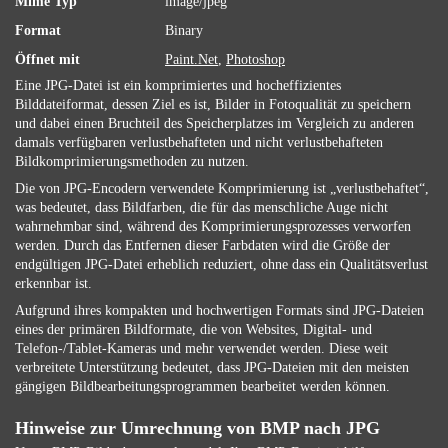
Mime Typ
image/jpeg
Format
Binary
Öffnet mit
Paint.Net
,
Photoshop
Eine JPG-Datei ist ein komprimiertes und hocheffizientes
Bilddateiformat, dessen Ziel es ist, Bilder in Fotoqualität zu speichern
und dabei einen Bruchteil des Speicherplatzes im Vergleich zu anderen
damals verfügbaren verlustbehafteten und nicht verlustbehafteten
Bildkomprimierungsmethoden zu nutzen.
Die von JPG-Encodern verwendete Komprimierung ist „verlustbehaftet“,
was bedeutet, dass Bildfarben, die für das menschliche Auge nicht
wahrnehmbar sind, während des Komprimierungsprozesses verworfen
werden. Durch das Entfernen dieser Farbdaten wird die Größe der
endgültigen JPG-Datei erheblich reduziert, ohne dass ein Qualitätsverlust
erkennbar ist.
Aufgrund ihres kompakten und hochwertigen Formats sind JPG-Dateien
eines der primären Bildformate, die von Websites, Digital- und
Telefon-/Tablet-Kameras und mehr verwendet werden. Diese weit
verbreitete Unterstützung bedeutet, dass JPG-Dateien mit den meisten
gängigen Bildbearbeitungsprogrammen bearbeitet werden können.
Hinweise zur Umrechnung von BMP nach JPG