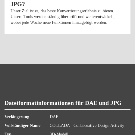
JPG?
Unser Ziel ist es, das beste Konvertierungserlebnis zu bieten.
Unsere Tools werden ständig überprüft und weiterentwickelt,
wobei jede Woche neue Funktionen hinzugefügt werden.
Dateiformatinformationen für DAE und JPG
Verlängerung
DAE
Vollständiger Name
COLLADA - Collaborative Design Activity
Typ
3D-Modell