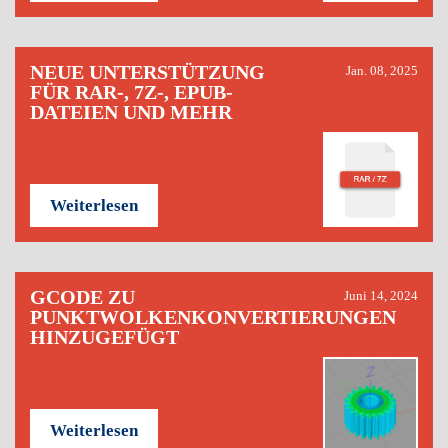
NEUE UNTERSTÜTZUNG
Jan. 08, 2025
FÜR RAR-, 7Z-, EPUB-
DATEIEN UND MEHR
Weiterlesen
GCODE ZU
Juni 14, 2024
PUNKTWOLKENKONVERTIERUNGEN
HINZUGEFÜGT
Weiterlesen