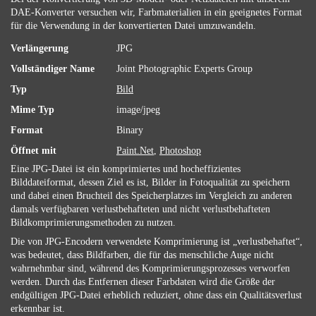
DAE-Konverter versuchen wir, Farbmaterialien in ein geeignetes Format
für die Verwendung in der konvertierten Datei umzuwandeln.
Verlängerung
JPG
Vollständiger Name
Joint Photographic Experts Group
Typ
Bild
Mime Typ
image/jpeg
Format
Binary
Öffnet mit
Paint.Net
,
Photoshop
Eine JPG-Datei ist ein komprimiertes und hocheffizientes
Bilddateiformat, dessen Ziel es ist, Bilder in Fotoqualität zu speichern
und dabei einen Bruchteil des Speicherplatzes im Vergleich zu anderen
damals verfügbaren verlustbehafteten und nicht verlustbehafteten
Bildkomprimierungsmethoden zu nutzen.
Die von JPG-Encodern verwendete Komprimierung ist „verlustbehaftet“,
was bedeutet, dass Bildfarben, die für das menschliche Auge nicht
wahrnehmbar sind, während des Komprimierungsprozesses verworfen
werden. Durch das Entfernen dieser Farbdaten wird die Größe der
endgültigen JPG-Datei erheblich reduziert, ohne dass ein Qualitätsverlust
erkennbar ist.