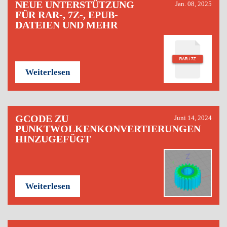
NEUE UNTERSTÜTZUNG
Jan. 08, 2025
FÜR RAR-, 7Z-, EPUB-
DATEIEN UND MEHR
Weiterlesen
GCODE ZU
Juni 14, 2024
PUNKTWOLKENKONVERTIERUNGEN
HINZUGEFÜGT
Weiterlesen