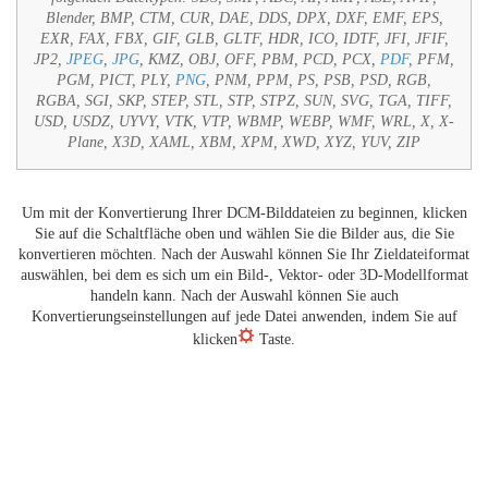
Blender, BMP, CTM, CUR, DAE, DDS, DPX, DXF, EMF, EPS,
EXR, FAX, FBX, GIF, GLB, GLTF, HDR, ICO, IDTF, JFI, JFIF,
JP2,
JPEG
,
JPG
, KMZ, OBJ, OFF, PBM, PCD, PCX,
PDF
, PFM,
PGM, PICT, PLY,
PNG
, PNM, PPM, PS, PSB, PSD, RGB,
RGBA, SGI, SKP, STEP, STL, STP, STPZ, SUN, SVG, TGA, TIFF,
USD, USDZ, UYVY, VTK, VTP, WBMP, WEBP, WMF, WRL, X, X-
Plane, X3D, XAML, XBM, XPM, XWD, XYZ, YUV, ZIP
Um mit der Konvertierung Ihrer DCM-Bilddateien zu beginnen, klicken
Sie auf die Schaltfläche oben und wählen Sie die Bilder aus, die Sie
konvertieren möchten. Nach der Auswahl können Sie Ihr Zieldateiformat
auswählen, bei dem es sich um ein Bild-, Vektor- oder 3D-Modellformat
handeln kann. Nach der Auswahl können Sie auch
Konvertierungseinstellungen auf jede Datei anwenden, indem Sie auf
klicken
Taste.